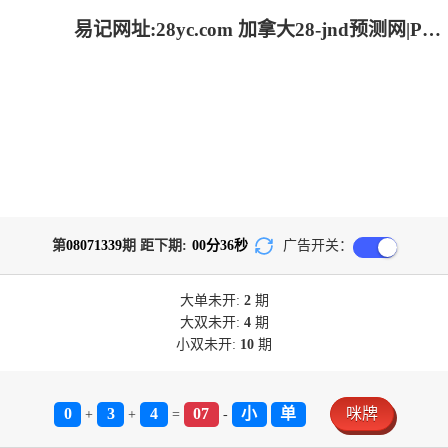
易记网址:28yc.com 加拿大28-jnd预测网|PC2.8预测走势|加拿大28pc预测结果查询_专注研究加拿大预测!
第
08071339
期 距下期:
00
分
36
秒
广告开关：
大单
未开:
2
期
大双
未开:
4
期
小双
未开:
10
期
0
3
4
07
小
单
咪牌
+
+
=
-