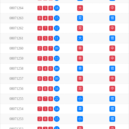
08071264
5
5
8
18
大
中
08071263
8
4
3
15
双
错
08071262
4
7
1
12
双
中
08071261
1
5
5
11
大
错
08071260
2
0
7
09
单
中
08071259
7
3
3
13
单
中
08071258
0
4
0
04
单
错
08071257
0
5
4
09
单
中
08071256
0
8
8
16
双
中
08071255
6
7
9
22
小
错
08071254
7
1
6
14
单
错
08071253
2
8
5
15
小
错