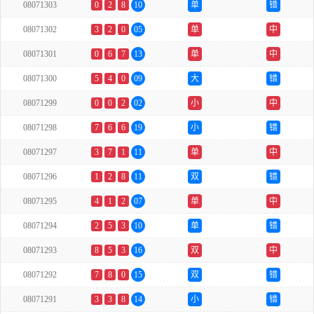
08071303
0
2
8
10
单
错
08071302
3
2
0
05
单
中
08071301
0
6
7
13
单
中
08071300
5
4
0
09
大
错
08071299
0
0
2
02
小
中
08071298
7
6
6
19
小
错
08071297
3
7
1
11
单
中
08071296
1
2
8
11
双
错
08071295
4
1
2
07
单
中
08071294
2
5
3
10
单
错
08071293
8
5
3
16
双
中
08071292
7
8
0
15
双
错
08071291
3
3
8
14
小
错