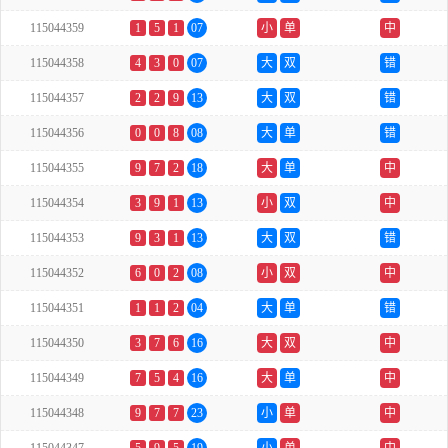
115044359
1
5
1
07
小
单
中
115044358
4
3
0
07
大
双
错
115044357
2
2
9
13
大
双
错
115044356
0
0
8
08
大
单
错
115044355
9
7
2
18
大
单
中
115044354
3
9
1
13
小
双
中
115044353
9
3
1
13
大
双
错
115044352
6
0
2
08
小
双
中
115044351
1
1
2
04
大
单
错
115044350
3
7
6
16
大
双
中
115044349
7
5
4
16
大
单
中
115044348
9
7
7
23
小
单
中