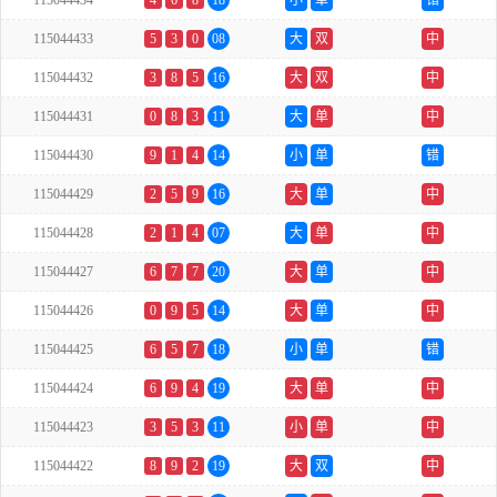
115044434
4
6
8
18
小
单
错
115044433
5
3
0
08
大
双
中
115044432
3
8
5
16
大
双
中
115044431
0
8
3
11
大
单
中
115044430
9
1
4
14
小
单
错
115044429
2
5
9
16
大
单
中
115044428
2
1
4
07
大
单
中
115044427
6
7
7
20
大
单
中
115044426
0
9
5
14
大
单
中
115044425
6
5
7
18
小
单
错
115044424
6
9
4
19
大
单
中
115044423
3
5
3
11
小
单
中
115044422
8
9
2
19
大
双
中