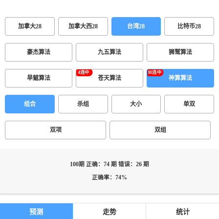
加拿大28
加拿大西28
台湾28
比特币28
豪杰算法
九五算法
狮鹫算法
旱魃算法
苍天算法
神算算法
组合
杀组
大小
单双
双项
双组
100期 正确：74 期 错误：26 期
正确率：74%
预测
走势
统计