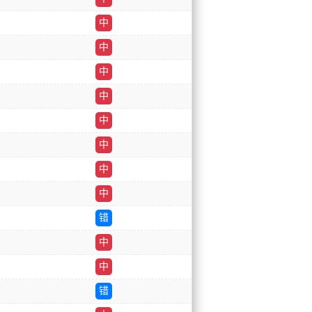
中
中
中
中
中
中
中
中
错
中
中
错