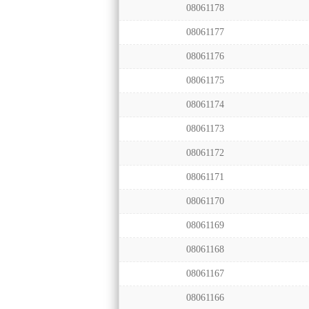
08061178
08061177
08061176
08061175
08061174
08061173
08061172
08061171
08061170
08061169
08061168
08061167
08061166