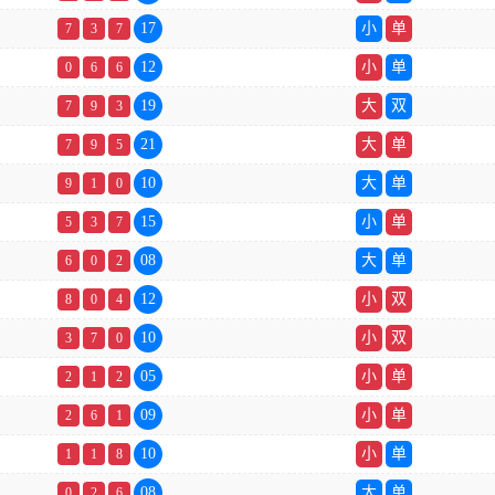
17
小
单
7
3
7
12
小
单
0
6
6
19
大
双
7
9
3
21
大
单
7
9
5
10
大
单
9
1
0
15
小
单
5
3
7
08
大
单
6
0
2
12
小
双
8
0
4
10
小
双
3
7
0
05
小
单
2
1
2
09
小
单
2
6
1
10
小
单
1
1
8
08
大
单
0
2
6