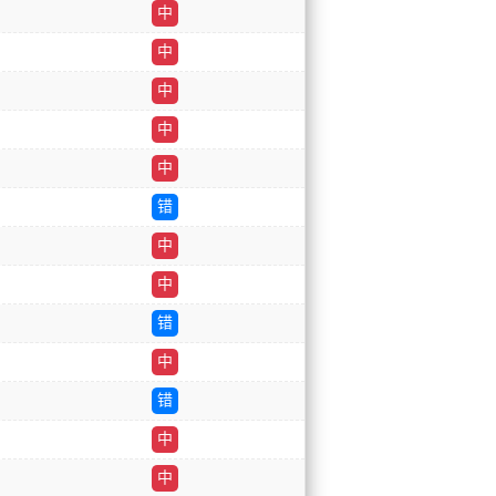
中
中
中
中
中
错
中
中
错
中
错
中
中