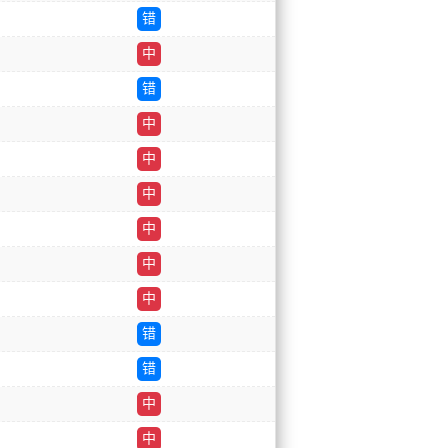
错
中
错
中
中
中
中
中
中
错
错
中
中