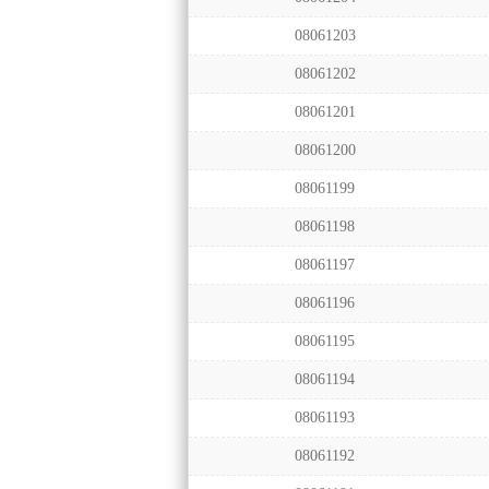
08061203
08061202
08061201
08061200
08061199
08061198
08061197
08061196
08061195
08061194
08061193
08061192