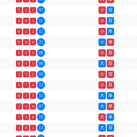
07
小
双
5
1
1
11
小
双
4
6
1
12
小
单
8
2
2
21
小
单
9
8
4
08
小
双
2
5
1
08
大
双
0
3
5
10
小
双
3
5
2
12
小
双
1
7
4
12
大
单
6
3
3
07
大
单
2
1
4
16
大
单
7
3
6
13
大
双
3
8
2