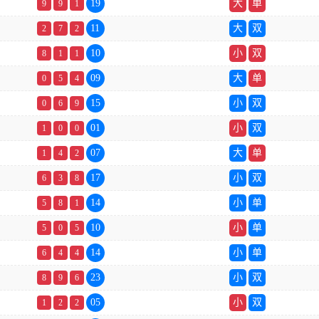
19
大
单
9
9
1
11
大
双
2
7
2
10
小
双
8
1
1
09
大
单
0
5
4
15
小
双
0
6
9
01
小
双
1
0
0
07
大
单
1
4
2
17
小
双
6
3
8
14
小
单
5
8
1
10
小
单
5
0
5
14
小
单
6
4
4
23
小
双
8
9
6
05
小
双
1
2
2