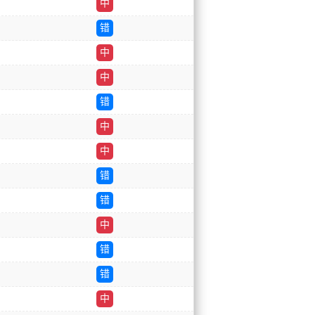
中
错
中
中
错
中
中
错
错
中
错
错
中