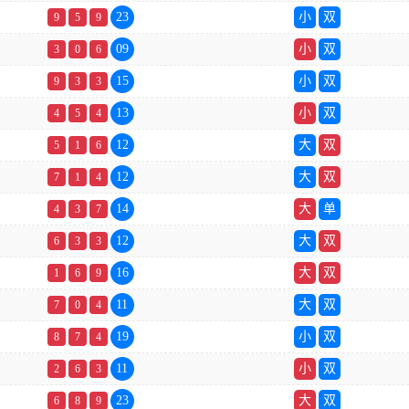
23
小
双
9
5
9
09
小
双
3
0
6
15
小
双
9
3
3
13
小
双
4
5
4
12
大
双
5
1
6
12
大
双
7
1
4
14
大
单
4
3
7
12
大
双
6
3
3
16
大
双
1
6
9
11
大
双
7
0
4
19
小
双
8
7
4
11
小
双
2
6
3
23
大
双
6
8
9