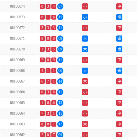
08100674
0
3
4
07
小
中
08100673
8
1
6
15
小
错
08100672
5
3
3
11
小
中
08100671
8
0
0
08
大
错
08100670
1
3
5
09
大
错
08100669
2
0
9
11
小
中
08100668
4
1
1
06
大
错
08100667
6
7
1
14
大
中
08100666
0
3
8
11
小
中
08100665
1
6
6
13
小
中
08100664
7
3
1
11
小
中
08100663
8
8
1
17
大
中
08100662
2
0
7
09
小
中