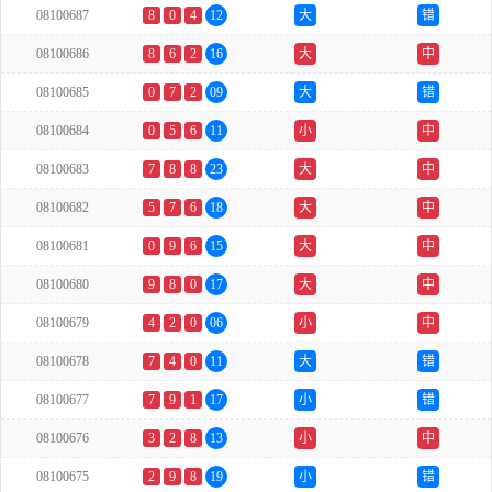
08100687
8
0
4
12
大
错
08100686
8
6
2
16
大
中
08100685
0
7
2
09
大
错
08100684
0
5
6
11
小
中
08100683
7
8
8
23
大
中
08100682
5
7
6
18
大
中
08100681
0
9
6
15
大
中
08100680
9
8
0
17
大
中
08100679
4
2
0
06
小
中
08100678
7
4
0
11
大
错
08100677
7
9
1
17
小
错
08100676
3
2
8
13
小
中
08100675
2
9
8
19
小
错