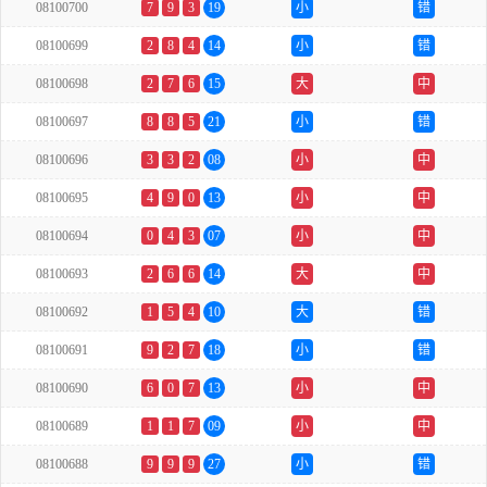
08100700
7
9
3
19
小
错
08100699
2
8
4
14
小
错
08100698
2
7
6
15
大
中
08100697
8
8
5
21
小
错
08100696
3
3
2
08
小
中
08100695
4
9
0
13
小
中
08100694
0
4
3
07
小
中
08100693
2
6
6
14
大
中
08100692
1
5
4
10
大
错
08100691
9
2
7
18
小
错
08100690
6
0
7
13
小
中
08100689
1
1
7
09
小
中
08100688
9
9
9
27
小
错