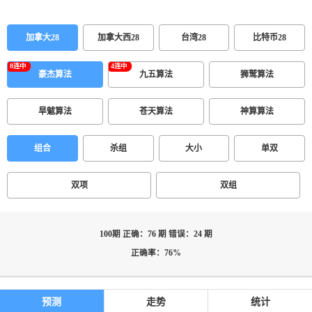
加拿大28
加拿大西28
台湾28
比特币28
豪杰算法
九五算法
狮鹫算法
旱魃算法
苍天算法
神算算法
组合
杀组
大小
单双
双项
双组
100期 正确：76 期 错误：24 期
正确率：76%
预测
走势
统计