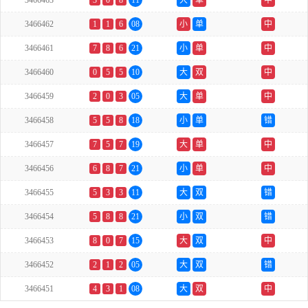
3466463
3
0
8
11
大
单
中
3466462
1
1
6
08
小
单
中
3466461
7
8
6
21
小
单
中
3466460
0
5
5
10
大
双
中
3466459
2
0
3
05
大
单
中
3466458
5
5
8
18
小
单
错
3466457
7
5
7
19
大
单
中
3466456
6
8
7
21
小
单
中
3466455
5
3
3
11
大
双
错
3466454
5
8
8
21
小
双
错
3466453
8
0
7
15
大
双
中
3466452
2
1
2
05
大
双
错
3466451
4
3
1
08
大
双
中