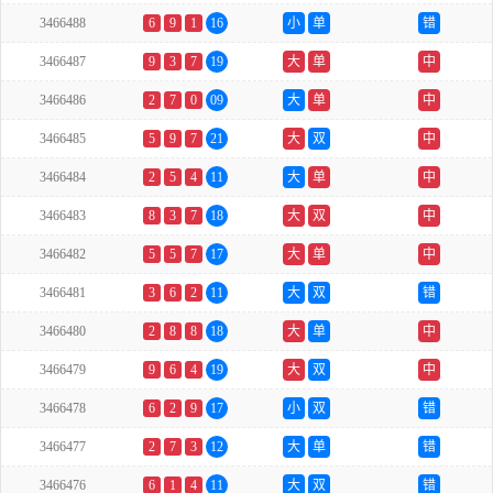
3466488
6
9
1
16
小
单
错
3466487
9
3
7
19
大
单
中
3466486
2
7
0
09
大
单
中
3466485
5
9
7
21
大
双
中
3466484
2
5
4
11
大
单
中
3466483
8
3
7
18
大
双
中
3466482
5
5
7
17
大
单
中
3466481
3
6
2
11
大
双
错
3466480
2
8
8
18
大
单
中
3466479
9
6
4
19
大
双
中
3466478
6
2
9
17
小
双
错
3466477
2
7
3
12
大
单
错
3466476
6
1
4
11
大
双
错