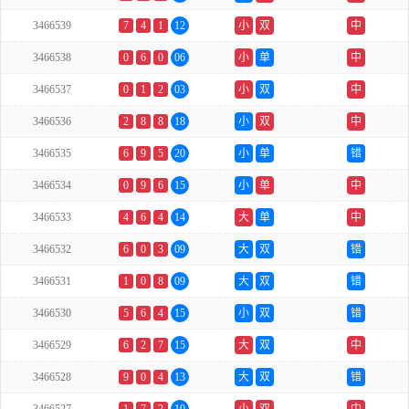
3466539
7
4
1
12
小
双
中
3466538
0
6
0
06
小
单
中
3466537
0
1
2
03
小
双
中
3466536
2
8
8
18
小
双
中
3466535
6
9
5
20
小
单
错
3466534
0
9
6
15
小
单
中
3466533
4
6
4
14
大
单
中
3466532
6
0
3
09
大
双
错
3466531
1
0
8
09
大
双
错
3466530
5
6
4
15
小
双
错
3466529
6
2
7
15
大
双
中
3466528
9
0
4
13
大
双
错