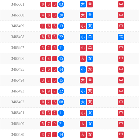
3466501
0
3
0
03
大
单
中
3466500
4
8
8
20
大
单
中
3466499
1
6
6
13
小
双
中
3466498
8
6
8
22
小
单
错
3466497
3
2
6
11
小
单
中
3466496
8
3
4
15
大
双
中
3466495
2
6
6
14
小
双
中
3466494
3
7
5
15
大
单
中
3466493
6
9
7
22
小
双
中
3466492
0
2
6
08
大
双
中
3466491
6
3
2
11
小
双
中
3466490
5
7
9
21
大
双
中
3466489
3
7
4
14
大
双
中