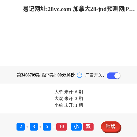
易记网址:28yc.com 加拿大28-jnd预测网|PC2.8预测走势|加拿大28pc预测结果查询_专注研究加拿大预测!
第
3466709
期 距下期:
00
分
10
秒
广告开关：
大单
未开:
6
期
大双
未开:
2
期
小单
未开:
1
期
2
3
5
10
小
双
咪牌
+
+
=
-