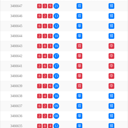
3466647
9
3
9
21
双
错
3466646
9
2
2
13
双
错
3466645
6
1
5
12
单
错
3466644
2
3
5
10
单
错
3466643
5
8
3
16
双
中
3466642
6
4
7
17
单
中
3466641
2
6
9
17
单
中
3466640
8
2
5
15
单
中
3466639
7
7
6
20
双
中
3466638
5
4
7
16
单
错
3466637
6
2
1
09
双
错
3466636
2
2
4
08
单
错
3466635
0
8
4
12
单
错