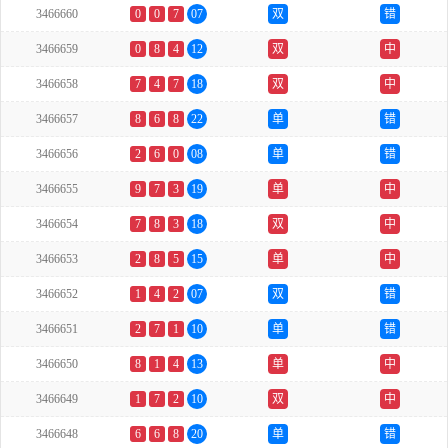
3466660
0
0
7
07
双
错
3466659
0
8
4
12
双
中
3466658
7
4
7
18
双
中
3466657
8
6
8
22
单
错
3466656
2
6
0
08
单
错
3466655
9
7
3
19
单
中
3466654
7
8
3
18
双
中
3466653
2
8
5
15
单
中
3466652
1
4
2
07
双
错
3466651
2
7
1
10
单
错
3466650
8
1
4
13
单
中
3466649
1
7
2
10
双
中
3466648
6
6
8
20
单
错