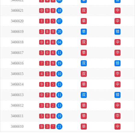
3466622
2
4
0
06
单
错
3466621
0
9
9
18
双
中
3466620
1
1
5
07
单
中
3466619
3
8
9
20
单
错
3466618
0
4
0
04
双
中
3466617
5
0
6
11
单
中
3466616
7
3
9
19
双
错
3466615
4
5
1
10
双
中
3466614
9
1
5
15
单
中
3466613
0
7
4
11
双
错
3466612
3
8
2
13
单
中
3466611
5
6
8
19
单
中
3466610
9
5
7
21
单
中