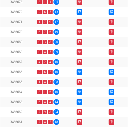
3466673
3
1
1
05
单
中
3466672
2
6
5
13
双
错
3466671
1
7
9
17
单
中
3466670
6
7
6
19
单
中
3466669
9
3
8
20
双
中
3466668
0
4
5
09
单
中
3466667
4
2
4
10
双
中
3466666
2
6
2
10
单
错
3466665
1
4
3
08
双
中
3466664
3
1
6
10
单
错
3466663
6
4
4
14
单
错
3466662
7
9
8
24
双
中
3466661
7
4
7
18
双
中