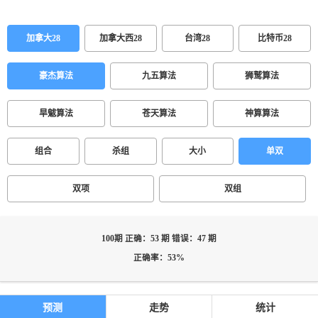
加拿大28
加拿大西28
台湾28
比特币28
豪杰算法
九五算法
狮鹫算法
旱魃算法
苍天算法
神算算法
组合
杀组
大小
单双
双项
双组
100期 正确：53 期 错误：47 期
正确率：53%
预测
走势
统计