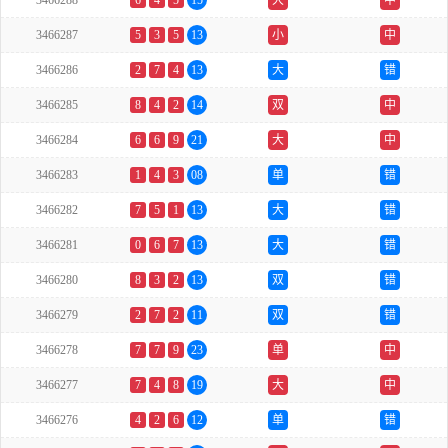
3466288
6
4
5
15
大
中
3466287
5
3
5
13
小
中
3466286
2
7
4
13
大
错
3466285
8
4
2
14
双
中
3466284
6
6
9
21
大
中
3466283
1
4
3
08
单
错
3466282
7
5
1
13
大
错
3466281
0
6
7
13
大
错
3466280
8
3
2
13
双
错
3466279
2
7
2
11
双
错
3466278
7
7
9
23
单
中
3466277
7
4
8
19
大
中
3466276
4
2
6
12
单
错