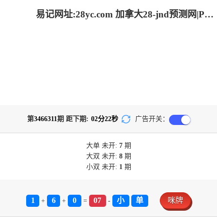
易记网址:28yc.com 加拿大28-jnd预测网|PC2.8预测走势|加拿大28pc预测结果查询_专注研究加拿大预测!
第
3466311
期 距下期:
02
分
22
秒
广告开关：
大单
未开:
7
期
大双
未开:
8
期
小双
未开:
1
期
1
6
0
07
小
单
咪牌
+
+
=
-