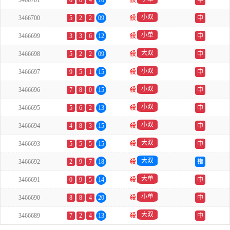
3466701
0
6
4
10
殺
中
小双
3466700
5
2
2
09
殺
中
小单
3466699
3
3
6
12
殺
中
大双
3466698
5
2
2
09
殺
中
小双
3466697
9
5
1
15
殺
中
小双
3466696
7
8
0
15
殺
中
小双
3466695
5
6
2
13
殺
中
小双
3466694
4
8
3
15
殺
中
大双
3466693
5
5
5
15
殺
中
大双
3466692
2
9
7
18
殺
错
大单
3466691
0
9
5
14
殺
中
小单
3466690
8
8
4
20
殺
中
大双
3466689
7
2
4
13
殺
中