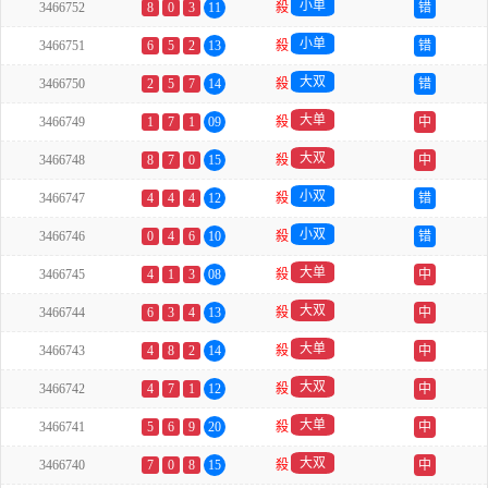
小单
3466752
8
0
3
11
殺
错
小单
3466751
6
5
2
13
殺
错
大双
3466750
2
5
7
14
殺
错
大单
3466749
1
7
1
09
殺
中
大双
3466748
8
7
0
15
殺
中
小双
3466747
4
4
4
12
殺
错
小双
3466746
0
4
6
10
殺
错
大单
3466745
4
1
3
08
殺
中
大双
3466744
6
3
4
13
殺
中
大单
3466743
4
8
2
14
殺
中
大双
3466742
4
7
1
12
殺
中
大单
3466741
5
6
9
20
殺
中
大双
3466740
7
0
8
15
殺
中