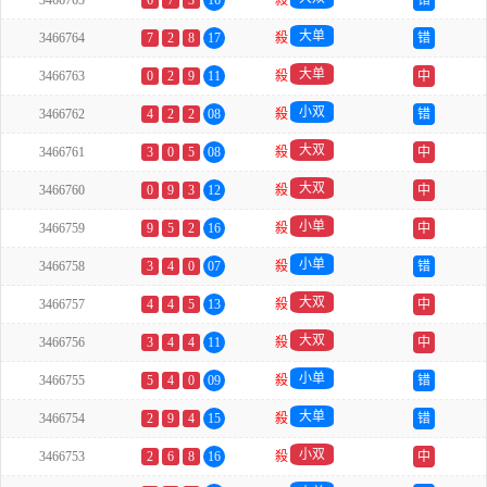
3466765
6
7
3
16
殺
错
大单
3466764
7
2
8
17
殺
错
大单
3466763
0
2
9
11
殺
中
小双
3466762
4
2
2
08
殺
错
大双
3466761
3
0
5
08
殺
中
大双
3466760
0
9
3
12
殺
中
小单
3466759
9
5
2
16
殺
中
小单
3466758
3
4
0
07
殺
错
大双
3466757
4
4
5
13
殺
中
大双
3466756
3
4
4
11
殺
中
小单
3466755
5
4
0
09
殺
错
大单
3466754
2
9
4
15
殺
错
小双
3466753
2
6
8
16
殺
中