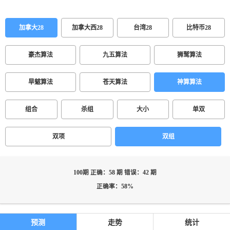
加拿大28
加拿大西28
台湾28
比特币28
豪杰算法
九五算法
狮鹫算法
旱魃算法
苍天算法
神算算法
组合
杀组
大小
单双
双项
双组
100期 正确：58 期 错误：42 期
正确率：58%
预测
走势
统计