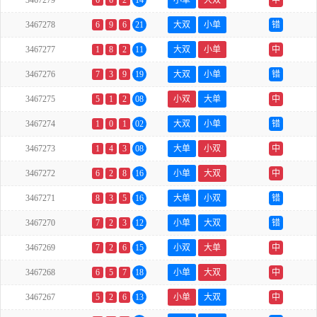
3467279
6
6
2
14
小单
大双
中
3467278
6
9
6
21
大双
小单
错
3467277
1
8
2
11
大双
小单
中
3467276
7
3
9
19
大双
小单
错
3467275
5
1
2
08
小双
大单
中
3467274
1
0
1
02
大双
小单
错
3467273
1
4
3
08
大单
小双
中
3467272
6
2
8
16
小单
大双
中
3467271
8
3
5
16
大单
小双
错
3467270
7
2
3
12
小单
大双
错
3467269
7
2
6
15
小双
大单
中
3467268
6
5
7
18
小单
大双
中
3467267
5
2
6
13
小单
大双
中