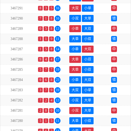
3467291
8
3
5
16
大双
小单
中
3467290
7
1
8
16
小双
大单
错
3467289
0
5
8
13
小单
大双
中
3467288
1
1
9
11
大单
小双
错
3467287
1
5
8
14
小单
大双
中
3467286
9
4
4
17
大单
小双
中
3467285
5
7
7
19
大单
小双
中
3467284
9
6
8
23
小单
大双
错
3467283
3
7
9
19
大双
小单
错
3467282
7
2
4
13
小双
大单
错
3467281
2
8
0
10
小双
大单
中
3467280
5
1
5
11
大单
小双
错