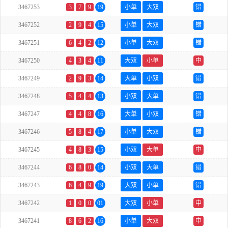
3467253
3
7
9
19
小单
大双
错
3467252
2
9
4
15
小单
大双
错
3467251
6
4
2
12
小单
大双
错
3467250
4
3
4
11
大双
小单
中
3467249
2
9
3
14
大单
小双
错
3467248
5
4
4
13
小双
大单
错
3467247
4
4
8
16
大单
小双
错
3467246
5
8
4
17
小单
大双
错
3467245
4
8
3
15
小双
大单
中
3467244
6
8
0
14
小双
大单
错
3467243
6
4
9
19
大双
小单
错
3467242
1
0
0
01
大双
小单
中
3467241
8
6
2
16
小单
大双
中