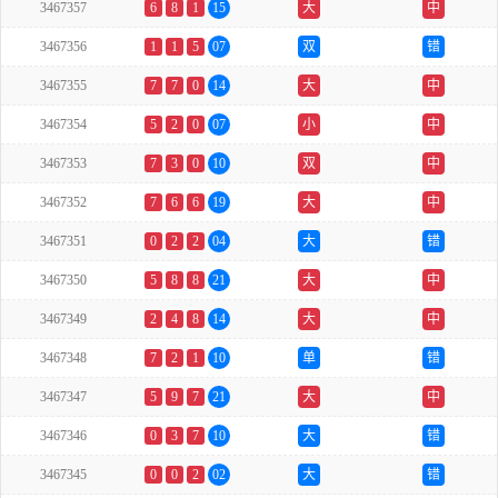
3467357
6
8
1
15
大
中
3467356
1
1
5
07
双
错
3467355
7
7
0
14
大
中
3467354
5
2
0
07
小
中
3467353
7
3
0
10
双
中
3467352
7
6
6
19
大
中
3467351
0
2
2
04
大
错
3467350
5
8
8
21
大
中
3467349
2
4
8
14
大
中
3467348
7
2
1
10
单
错
3467347
5
9
7
21
大
中
3467346
0
3
7
10
大
错
3467345
0
0
2
02
大
错