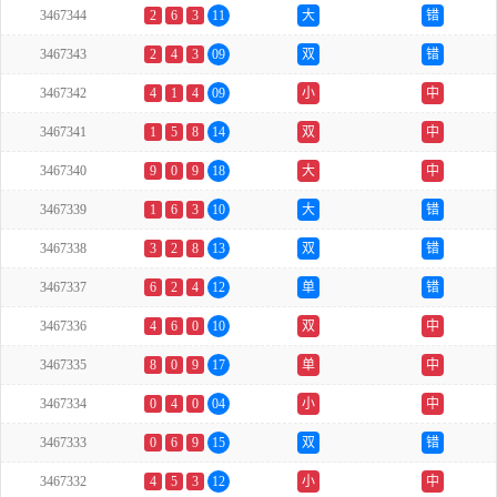
3467344
2
6
3
11
大
错
3467343
2
4
3
09
双
错
3467342
4
1
4
09
小
中
3467341
1
5
8
14
双
中
3467340
9
0
9
18
大
中
3467339
1
6
3
10
大
错
3467338
3
2
8
13
双
错
3467337
6
2
4
12
单
错
3467336
4
6
0
10
双
中
3467335
8
0
9
17
单
中
3467334
0
4
0
04
小
中
3467333
0
6
9
15
双
错
3467332
4
5
3
12
小
中