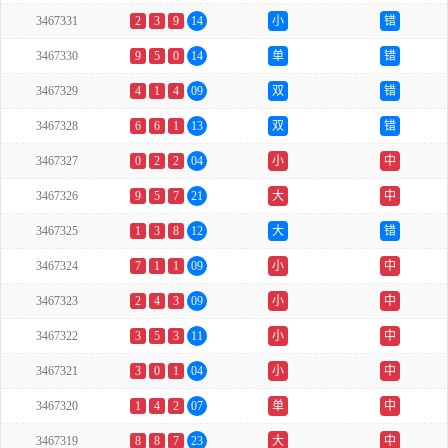
3467331
2
3
9
14
小
错
3467330
9
5
0
14
单
错
3467329
4
1
4
09
双
错
3467328
6
6
1
13
双
错
3467327
0
2
2
04
小
中
3467326
9
5
7
21
大
中
3467325
1
3
8
12
大
错
3467324
7
1
1
09
小
中
3467323
2
4
3
09
小
中
3467322
3
5
3
11
小
中
3467321
3
0
1
04
小
中
3467320
1
4
2
07
单
中
3467319
8
8
7
23
大
中