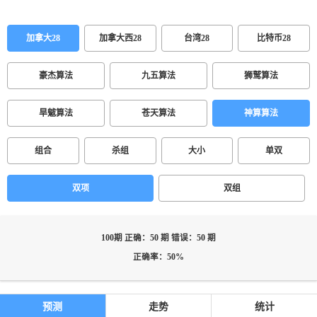
加拿大28
加拿大西28
台湾28
比特币28
豪杰算法
九五算法
狮鹫算法
旱魃算法
苍天算法
神算算法
组合
杀组
大小
单双
双项
双组
100期 正确：50 期 错误：50 期
正确率：50%
预测
走势
统计