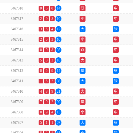
3467318
9
5
0
14
双
中
3467317
2
0
8
10
小
中
3467316
3
5
4
12
大
错
3467315
2
5
3
10
小
中
3467314
0
0
8
08
双
中
3467313
5
8
3
16
大
中
3467312
0
5
9
14
单
错
3467311
1
5
2
08
大
错
3467310
4
8
9
21
大
中
3467309
7
0
2
09
单
中
3467308
0
9
4
13
小
中
3467307
5
1
1
07
大
错