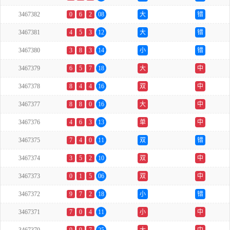
3467382
0
6
2
08
大
错
3467381
4
5
3
12
大
错
3467380
3
8
3
14
小
错
3467379
6
5
7
18
大
中
3467378
8
4
4
16
双
中
3467377
8
8
0
16
大
中
3467376
4
6
3
13
单
中
3467375
7
4
0
11
双
错
3467374
3
5
2
10
双
中
3467373
0
1
5
06
双
中
3467372
9
7
2
18
小
错
3467371
7
0
4
11
小
中