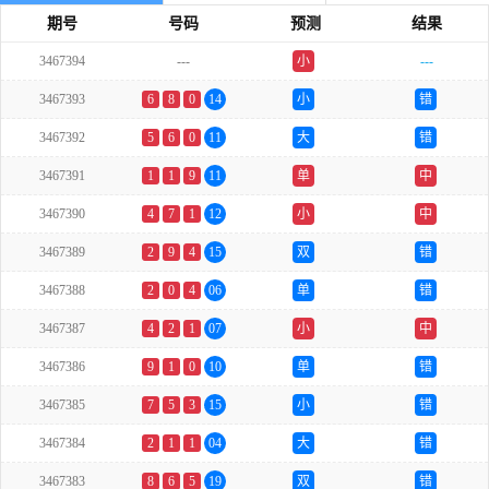
期号
号码
预测
结果
3467394
---
小
---
3467393
6
8
0
14
小
错
3467392
5
6
0
11
大
错
3467391
1
1
9
11
单
中
3467390
4
7
1
12
小
中
3467389
2
9
4
15
双
错
3467388
2
0
4
06
单
错
3467387
4
2
1
07
小
中
3467386
9
1
0
10
单
错
3467385
7
5
3
15
小
错
3467384
2
1
1
04
大
错
3467383
8
6
5
19
双
错