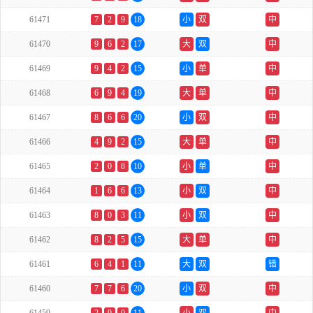
61471
7
2
9
18
小
双
中
61470
9
6
2
17
大
双
中
61469
9
4
2
15
小
单
中
61468
6
9
4
19
大
单
中
61467
8
6
6
20
小
双
中
61466
4
9
2
15
大
单
中
61465
2
0
8
10
小
单
中
61464
1
6
6
13
小
双
中
61463
8
0
3
11
小
双
中
61462
8
2
5
15
大
单
中
61461
6
4
1
11
大
双
错
61460
7
7
6
20
小
双
中