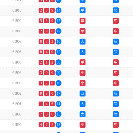
61911
3
7
0
10
单
错
61910
2
3
9
14
单
错
61909
5
3
9
17
单
中
61908
2
9
6
17
单
中
61907
0
7
3
10
大
错
61906
8
4
0
12
大
错
61905
2
1
2
05
单
中
61904
3
0
6
09
小
中
61903
3
7
0
10
小
中
61902
9
8
0
17
双
错
61901
1
4
6
11
大
错
61900
7
0
6
13
大
错
61899
4
7
2
13
小
中