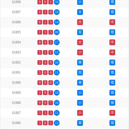
61898
9
6
1
16
小
错
61897
0
2
8
10
大
错
61896
8
1
5
14
大
中
61895
1
3
5
09
双
错
61894
8
4
5
17
大
中
61893
5
5
1
11
小
中
61892
5
4
9
18
单
错
61891
5
0
6
11
双
错
61890
9
9
6
24
单
错
61889
2
9
7
18
小
错
61888
0
9
7
16
小
错
61887
5
3
3
11
小
中
61886
3
8
1
12
单
错