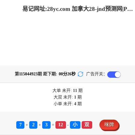
易记网址:28yc.com 加拿大28-jnd预测网|PC2.8预测走势|加拿大28pc预测结果查询_专注研究加拿大预测!
第
115044923
期 距下期:
00
分
26
秒
广告开关：
大单
未开:
11
期
大双
未开:
1
期
小单
未开:
4
期
7
2
3
12
小
双
咪牌
+
+
=
-