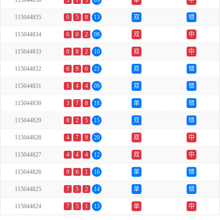
115044836
3
1
5
09
单
中
115044835
0
5
8
13
双
错
115044834
6
0
2
08
双
中
115044833
0
8
2
10
双
中
115044832
6
9
6
21
双
错
115044831
1
4
4
09
双
错
115044830
3
7
8
18
单
错
115044829
8
2
5
15
双
错
115044828
4
7
9
20
双
中
115044827
4
4
4
12
双
中
115044826
9
6
1
16
单
错
115044825
7
5
2
14
单
错
115044824
7
5
1
13
单
中