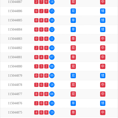
115044887
2
7
9
18
双
中
115044886
6
2
7
15
双
错
115044885
0
8
8
16
单
错
115044884
6
6
0
12
单
错
115044883
0
5
6
11
单
中
115044882
2
8
0
10
双
中
115044881
0
4
3
07
单
中
115044880
3
3
2
08
双
中
115044879
0
9
0
09
双
错
115044878
5
6
7
18
双
中
115044877
8
0
0
08
双
中
115044876
2
0
8
10
单
错
115044875
4
6
9
19
单
中