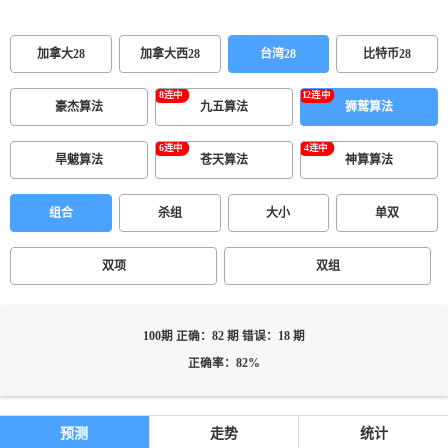
加拿大28
加拿大西28
台湾28
比特币28
豪杰算法
九五算法
狮鹫算法
旱魃算法
苍天算法
神算算法
组合
杀组
大小
单双
双项
双组
100期 正确：82 期 错误：18 期
正确率：82%
预测
走势
统计