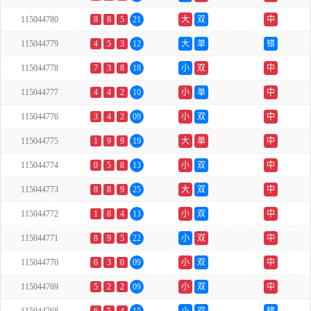
115044780
8
8
5
21
大
双
中
115044779
4
5
3
12
大
单
错
115044778
7
3
8
18
小
双
中
115044777
4
4
2
10
小
单
中
115044776
3
4
2
09
小
双
中
115044775
1
9
9
19
大
单
中
115044774
0
5
8
13
小
双
中
115044773
8
8
9
25
大
双
中
115044772
1
8
4
13
小
双
中
115044771
8
9
5
22
小
双
中
115044770
6
3
0
09
小
双
中
115044769
5
2
2
09
小
双
中