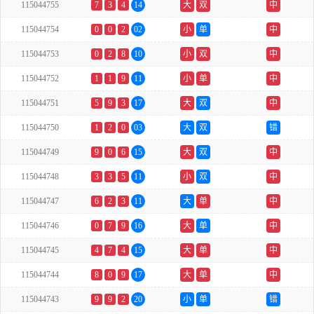
115044755
7
3
4
14
大
双
中
115044754
0
0
2
02
小
单
中
115044753
0
2
8
10
小
双
中
115044752
1
1
9
11
小
单
中
115044751
5
9
3
17
大
双
中
115044750
1
2
0
03
大
双
错
115044749
9
0
6
15
大
双
中
115044748
3
3
5
11
小
双
中
115044747
6
2
3
11
大
单
中
115044746
0
7
9
16
大
单
中
115044745
4
7
4
15
大
单
中
115044744
8
0
9
17
大
单
中
115044743
9
9
2
20
小
单
错