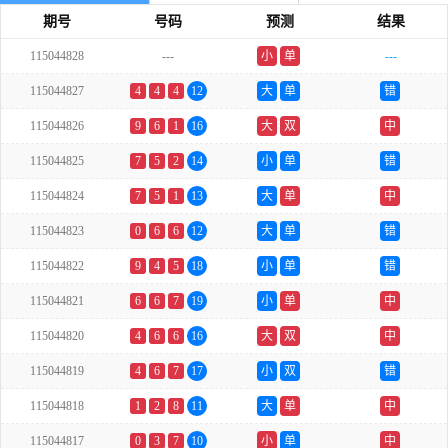
期号
号码
预测
结果
115044828
---
小
单
---
115044827
4
4
4
12
大
单
错
115044826
9
6
1
16
大
双
中
115044825
7
5
2
14
小
单
错
115044824
7
5
1
13
大
单
中
115044823
0
6
6
12
大
单
错
115044822
9
4
5
18
小
单
错
115044821
6
6
7
19
小
单
中
115044820
4
6
6
16
大
双
中
115044819
4
6
7
17
小
双
错
115044818
1
2
8
11
大
单
中
115044817
0
3
7
10
小
单
中