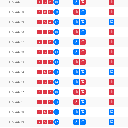
115044791
1
3
6
10
大
双
中
115044790
6
0
0
06
小
单
中
115044789
8
5
4
17
小
双
错
115044788
0
1
9
10
小
单
中
115044787
4
1
6
11
大
单
中
115044786
3
3
7
13
大
单
中
115044785
6
2
5
13
小
单
中
115044784
9
8
6
23
小
双
错
115044783
8
3
3
14
小
双
中
115044782
3
2
5
10
小
双
中
115044781
9
7
9
25
大
双
中
115044780
8
8
5
21
小
双
错
115044779
4
5
3
12
大
单
错