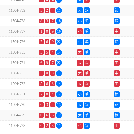
115044740
3
4
4
11
大
单
中
115044739
5
2
4
11
大
双
错
115044738
8
3
7
18
小
单
错
115044737
1
0
9
10
小
单
中
115044736
7
6
9
22
小
单
错
115044735
5
5
4
14
大
单
中
115044734
6
9
7
22
大
双
中
115044733
5
9
3
17
大
单
中
115044732
5
6
3
14
大
双
中
115044731
2
8
4
14
小
单
错
115044730
6
3
4
13
大
双
错
115044729
0
6
6
12
大
单
错
115044728
6
2
3
11
小
双
中