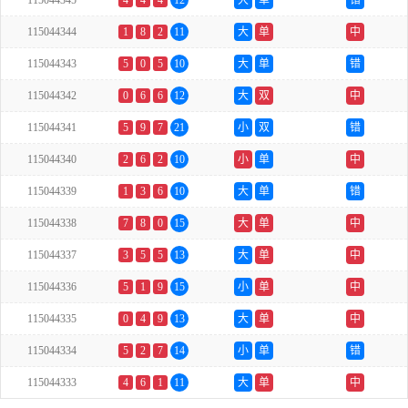
115044345
4
4
4
12
大
单
错
115044344
1
8
2
11
大
单
中
115044343
5
0
5
10
大
单
错
115044342
0
6
6
12
大
双
中
115044341
5
9
7
21
小
双
错
115044340
2
6
2
10
小
单
中
115044339
1
3
6
10
大
单
错
115044338
7
8
0
15
大
单
中
115044337
3
5
5
13
大
单
中
115044336
5
1
9
15
小
单
中
115044335
0
4
9
13
大
单
中
115044334
5
2
7
14
小
单
错
115044333
4
6
1
11
大
单
中