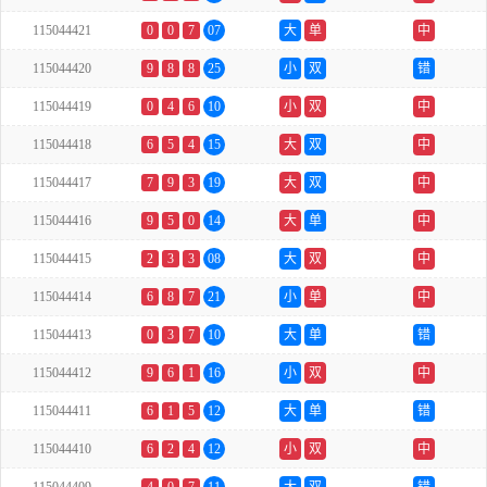
115044421
0
0
7
07
大
单
中
115044420
9
8
8
25
小
双
错
115044419
0
4
6
10
小
双
中
115044418
6
5
4
15
大
双
中
115044417
7
9
3
19
大
双
中
115044416
9
5
0
14
大
单
中
115044415
2
3
3
08
大
双
中
115044414
6
8
7
21
小
单
中
115044413
0
3
7
10
大
单
错
115044412
9
6
1
16
小
双
中
115044411
6
1
5
12
大
单
错
115044410
6
2
4
12
小
双
中