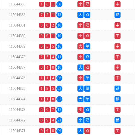
115044383
1
6
1
08
小
双
中
115044382
7
5
1
13
大
双
错
115044381
8
0
2
10
小
双
中
115044380
9
0
1
10
小
双
中
115044379
6
5
5
16
大
单
中
115044378
2
5
4
11
小
双
中
115044377
6
4
0
10
大
双
中
115044376
1
1
4
06
小
单
中
115044375
1
2
5
08
大
单
错
115044374
1
1
0
02
大
单
错
115044373
6
0
7
13
小
双
中
115044372
8
9
4
21
小
双
错
115044371
0
6
0
06
大
双
中