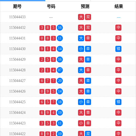
期号
号码
预测
结果
115044433
---
大
双
---
115044432
3
8
5
16
大
双
中
115044431
0
8
3
11
大
单
中
115044430
9
1
4
14
小
单
错
115044429
2
5
9
16
大
单
中
115044428
2
1
4
07
大
单
中
115044427
6
7
7
20
大
单
中
115044426
0
9
5
14
大
单
中
115044425
6
5
7
18
小
单
错
115044424
6
9
4
19
大
单
中
115044423
3
5
3
11
小
单
中
115044422
8
9
2
19
大
双
中