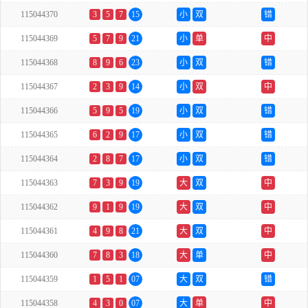
115044370
3
5
7
15
小
双
错
115044369
5
7
9
21
小
单
中
115044368
8
9
6
23
小
双
错
115044367
2
3
9
14
小
双
中
115044366
5
9
5
19
小
双
错
115044365
6
2
9
17
小
双
错
115044364
2
8
7
17
小
双
错
115044363
7
3
9
19
大
双
中
115044362
9
1
9
19
大
双
中
115044361
4
9
8
21
大
双
中
115044360
7
8
3
18
大
单
中
115044359
1
5
1
07
大
双
错
115044358
4
3
0
07
大
单
中