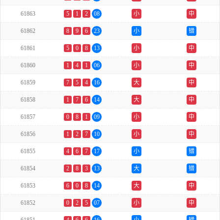
61863
5
1
2
08
小
中
61862
8
9
6
23
小
错
61861
5
0
8
13
小
中
61860
1
4
1
06
小
中
61859
7
5
4
16
大
中
61858
1
7
6
14
大
中
61857
0
8
1
09
小
中
61856
1
2
7
10
小
中
61855
4
6
7
17
小
错
61854
2
8
3
13
大
错
61853
6
0
8
14
大
中
61852
0
2
5
07
小
中