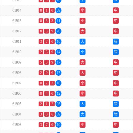
61915
4
5
7
16
小
错
61914
8
1
0
09
小
中
61913
0
8
3
11
小
中
61912
8
3
9
20
大
中
61911
3
7
0
10
大
错
61910
2
3
9
14
小
错
61909
5
3
9
17
大
中
61908
2
9
6
17
大
中
61907
0
7
3
10
小
中
61906
8
4
0
12
小
中
61905
2
1
2
05
大
错
61904
3
0
6
09
大
错
61903
3
7
0
10
小
中