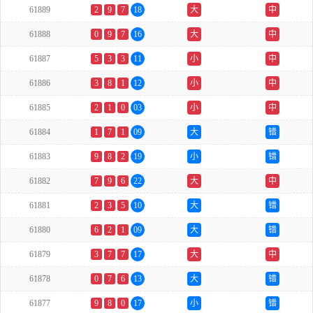
61889
2
9
7
18
大
中
61888
0
9
7
16
大
中
61887
5
3
3
11
小
中
61886
3
8
1
12
小
中
61885
2
1
0
03
小
中
61884
1
7
1
09
大
错
61883
9
8
2
19
小
错
61882
7
9
6
22
大
中
61881
2
3
5
10
大
错
61880
6
2
1
09
大
错
61879
3
7
7
17
大
中
61878
0
7
6
13
大
错
61877
9
8
0
17
小
错