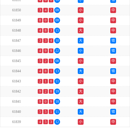
61851
4
6
6
16
小
错
61850
3
4
2
09
小
中
61849
8
0
1
09
小
中
61848
4
8
3
15
大
中
61847
3
3
4
10
大
错
61846
4
9
9
22
小
错
61845
5
2
1
08
小
中
61844
4
8
1
13
大
错
61843
2
1
8
11
小
中
61842
9
2
8
19
大
中
61841
9
0
9
18
大
中
61840
5
5
1
11
大
错
61839
4
5
3
12
小
中